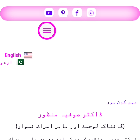
Appointment
English
اردو
میں کون ہوں
ڈاکٹر صوفیہ منظور
(گائناکالوجسٹ اور ماہر امراض نسواں)
ڈاکٹر صوفیہ منظور لاہور کی ایک معروف ماہر امراض