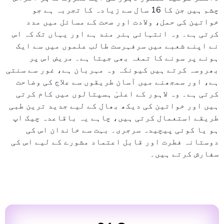
چشم ہیں جن کا 16 سال سے زیادہ کا تجربہ ہے جو
خواتین کی حمل، ولادت اور صحت کے مسائل میں مدد
کرتی ہے۔ وہ انتہائی ہنر مند ہے اور یہاں تک کہ اس
نے اپنے شعبے میں سرفہرست طالب علموں میں سے ایک
ہونے پر سونے کا تمغہ بھی جیتا ہے۔ مریض اس پر
بھروسہ کرتے ہیں کیونکہ وہ مہربان ہے، غور سے سنتی
ہے، اور سمجھنے میں آسان طریقوں سے علاج کی وضاحت
کرتی ہے۔ وہ لاہور کے اعلیٰ ہسپتالوں میں کام کرتی
ہیں اور خواتین کی دیکھ بھال کے لیے جدید ترین طبی
طریقے استعمال کرتی ہیں، چاہے یہ باقاعدہ چیک اپ
ہو یا کوئی پیچیدہ سرجری۔ بہت سے خاندان اس کی
دوستانہ فطرت اور قابل اعتماد مشورے کے لیے اس کی
سفارش کرتے ہیں۔