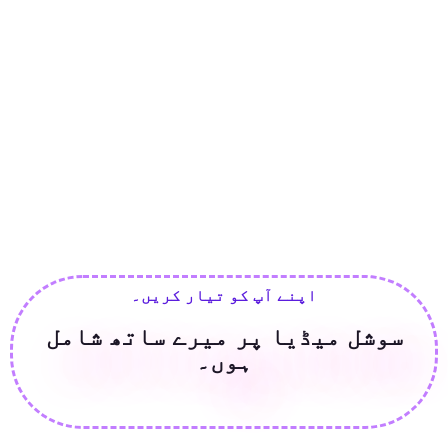
اپنے آپ کو تیار کریں۔
سوشل میڈیا پر میرے ساتھ شامل
ہوں۔