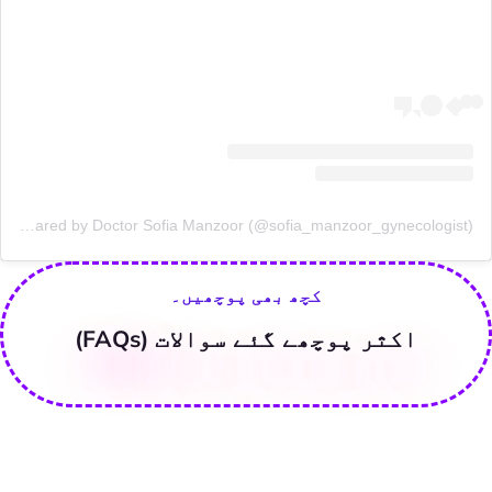
A post shared by Doctor Sofia Manzoor (@sofia_manzoor_gynecologist)
کچھ بھی پوچھیں۔
اکثر پوچھے گئے سوالات (FAQs)