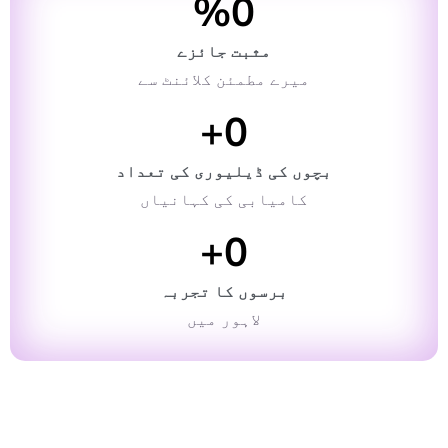
%
0
مثبت جائزے
میرے مطمئن کلائنٹ سے
+
0
بچوں کی ڈیلیوری کی تعداد
کامیابی کی کہانیاں
+
0
برسوں کا تجربہ
لاہور میں