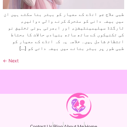
طبی علاج جو انڈے کے معیار کو بہتر بنا سکتے ہیں ان
میں بیضہ دانی کو متحرک کرنے والی دوائیں،
ٹارگٹڈ سپلیمینٹیشن، اور ابھرتی ہوئی تخلیق نو
کی تکنیکوں کے ساتھ ساتھ بنیادی حالات کا محتاط
انتظام شامل ہیں۔ خلاصہ یہ کہ انڈے کے معیار کو
طبی طور پر بہتر بنانے میں بیضہ دانی کو […]
←
Next
Contact Us
Blog
About Me
Home