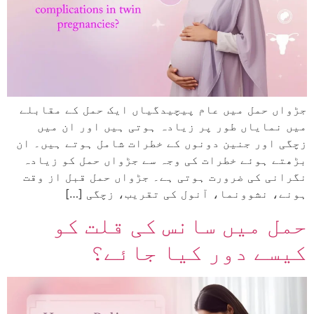
جڑواں حمل میں عام پیچیدگیاں ایک حمل کے مقابلے
میں نمایاں طور پر زیادہ ہوتی ہیں اور ان میں
زچگی اور جنین دونوں کے خطرات شامل ہوتے ہیں۔ ان
بڑھتے ہوئے خطرات کی وجہ سے جڑواں حمل کو زیادہ
نگرانی کی ضرورت ہوتی ہے۔ جڑواں حمل قبل از وقت
ہونے، نشوونما، آنول کی تقریب، زچگی […]
حمل میں سانس کی قلت کو
کیسے دور کیا جائے؟