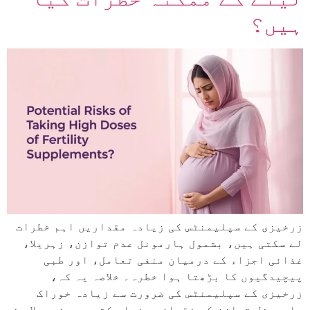
ہیں؟
زرخیزی کے سپلیمنٹس کی زیادہ مقداریں اہم خطرات
لے سکتی ہیں، بشمول ہارمونل عدم توازن، زہریلا،
غذائی اجزاء کے درمیان منفی تعامل، اور طبی
پیچیدگیوں کا بڑھتا ہوا خطرہ۔ خلاصہ یہ کہ،
زرخیزی کے سپلیمنٹس کی ضرورت سے زیادہ خوراک
ہارمونل توازن کو نقصان پہنچا سکتی ہے، زہریلا پن