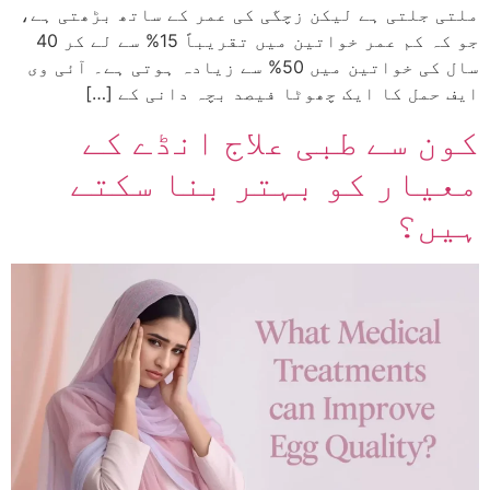
ملتی جلتی ہے لیکن زچگی کی عمر کے ساتھ بڑھتی ہے،
جو کہ کم عمر خواتین میں تقریباً 15% سے لے کر 40
سال کی خواتین میں 50% سے زیادہ ہوتی ہے۔ آئی وی
ایف حمل کا ایک چھوٹا فیصد بچہ دانی کے […]
کون سے طبی علاج انڈے کے
معیار کو بہتر بنا سکتے
ہیں؟