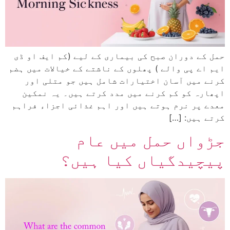
حمل کے دوران صبح کی بیماری کے لیے (کم ایف او ڈی
ایم اے پی والے ) پھلوں کے ناشتے کے خیالات میں ہضم
کرنے میں آسان اختیارات شامل ہیں جو متلی اور
اپھارہ کو کم کرنے میں مدد کرتے ہیں۔ یہ نمکین
معدے پر نرم ہوتے ہیں اور اہم غذائی اجزاء فراہم
کرتے ہیں: […]
جڑواں حمل میں عام
پیچیدگیاں کیا ہیں؟