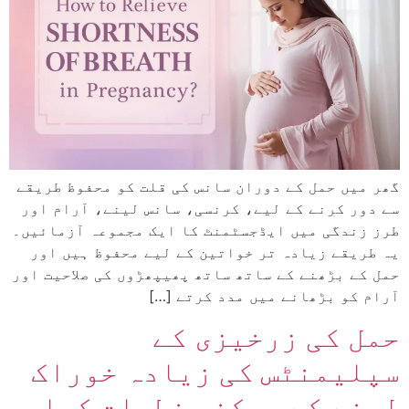
گھر میں حمل کے دوران سانس کی قلت کو محفوظ طریقے
سے دور کرنے کے لیے، کرنسی، سانس لینے، آرام اور
طرز زندگی میں ایڈجسٹمنٹ کا ایک مجموعہ آزمائیں۔
یہ طریقے زیادہ تر خواتین کے لیے محفوظ ہیں اور
حمل کے بڑھنے کے ساتھ ساتھ پھیپھڑوں کی صلاحیت اور
آرام کو بڑھانے میں مدد کرتے […]
حمل کی زرخیزی کے
سپلیمنٹس کی زیادہ خوراک
لینے کے ممکنہ خطرات کیا