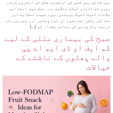
میں شامل ہیں کمی کی اس شدید شکل کو اسکروی کہتے
ہیں، جو نایاب لیکن سنگین ہے۔ حمل میں ابتدائی
علامات ٹھیک ٹھیک ہوسکتی ہیں، جیسے تھکاوٹ اور
جلد کی ہلکی تبدیلی، اس لیے پھلوں اور سبزیوں کے
ذریعے وٹامن سی کی مناسب مقدار کو […]
صبح کی بیماری متلی کے لیے
کم ایف او ڈی ایم اے پی
والے پھلوں کے ناشتے کے
خیالات