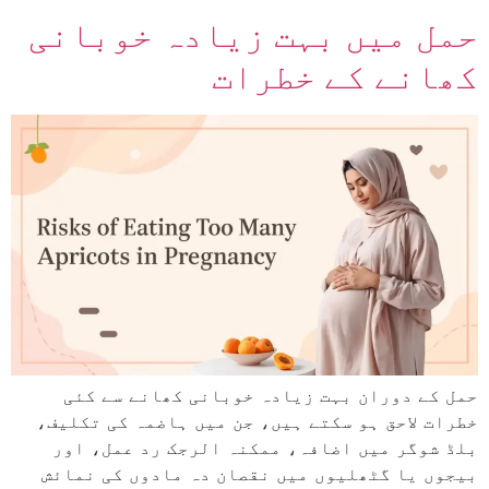
حمل میں بہت زیادہ خوبانی
کھانے کے خطرات
حمل کے دوران بہت زیادہ خوبانی کھانے سے کئی
خطرات لاحق ہو سکتے ہیں، جن میں ہاضمہ کی تکلیف،
بلڈ شوگر میں اضافہ، ممکنہ الرجک رد عمل، اور
بیجوں یا گٹھلیوں میں نقصان دہ مادوں کی نمائش